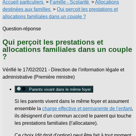
Accueil particuliers
>
Famille - Scolarité
>
Allocations
destinées aux familles
>
Qui perçoit les prestations et
allocations familiales dans un couple ?
Question-réponse
Qui perçoit les prestations et
allocations familiales dans un couple
?
Vérifié le 17/02/2021 - Direction de l'information légale et
administrative (Première ministre)
Parents vivant dans le même foyer
Si les parents vivent dans le même foyer et assument
ensemble la
charge effective et permanente de l'enfant
,
ils désignent d'un commun accord le parent qui touche
les prestations familiales (
l'allocataire
).
Ce choix (dit
droit d'option
) peut être fait à tout moment.